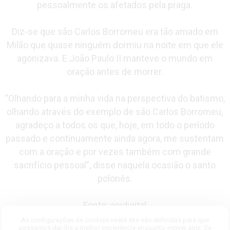
pessoalmente os afetados pela praga.
Diz-se que são Carlos Borromeu era tão amado em
Milão que quase ninguém dormiu na noite em que ele
agonizava. E João Paulo II manteve o mundo em
oração antes de morrer.
“Olhando para a minha vida na perspectiva do batismo,
olhando através do exemplo de são Carlos Borromeu,
agradeço a todos os que, hoje, em todo o período
passado e continuamente ainda agora, me sustentam
com a oração e por vezes também com grande
sacrifício pessoal”, disse naquela ocasião o santo
polonês.
Fonte: acidigital
Fotógrafo: Reprodução de imagem do site ACI Digital.
As configurações de cookies neste site são definidas para que
possamos dar-lhe a melhor experiência enquanto estiver aqui. Se