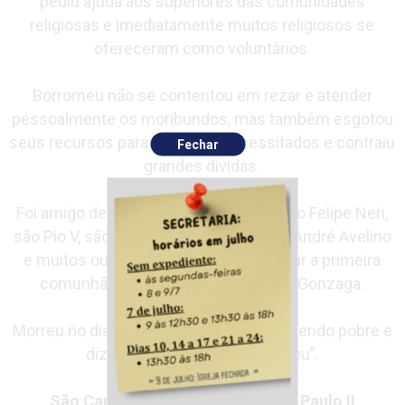
pediu ajuda aos superiores das comunidades
religiosas e imediatamente muitos religiosos se
ofereceram como voluntários.
Borromeu não se contentou em rezar e atender
pessoalmente os moribundos, mas também esgotou
seus recursos para ajudar os necessitados e contraiu
Fechar
grandes dívidas.
Foi amigo de são Francisco de Borja, são Felipe Neri,
são Pio V, são Félix de Cantalício, santo André Avelino
e muitos outros. Chegou inclusive a dar a primeira
comunhão ao adolescente são Luís Gonzaga.
Morreu no dia 4 de novembro de 1584, sendo pobre e
dizendo: “Já vou, Senhor, já vou”.
São Carlos Borromeu e são João Paulo II