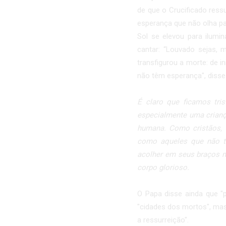
de que o Crucificado ress
esperança que não olha pa
Sol se elevou para ilumi
cantar: “Louvado sejas, 
transfigurou a morte: de 
não têm esperança", disse
É claro que ficamos tr
especialmente uma criança
humana. Como cristãos, 
como aqueles que não t
acolher em seus braços 
corpo glorioso.
O Papa disse ainda que "
"cidades dos mortos", mas 
a ressurreição".