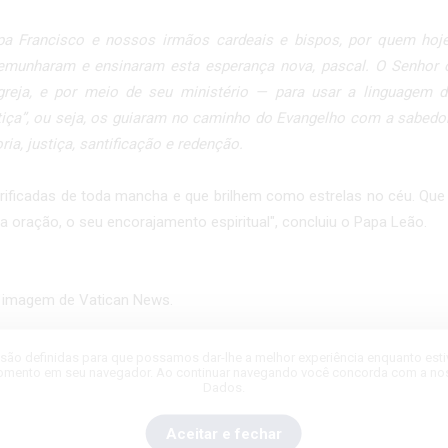
a Francisco e nossos irmãos cardeais e bispos, por quem hoje
estemunharam e ensinaram esta esperança nova, pascal. O Senhor
reja, e por meio de seu ministério — para usar a linguagem d
tiça”, ou seja, os guiaram no caminho do Evangelho com a sabedor
ia, justiça, santificação e redenção.
ificadas de toda mancha e que brilhem como estrelas no céu. Que 
 da oração, o seu encorajamento espiritual", concluiu o Papa Leão.
 imagem de Vatican News.
são definidas para que possamos dar-lhe a melhor experiência enquanto estive
omento em seu navegador. Ao continuar navegando você concorda com a nossa
Dados.
Aceitar e fechar