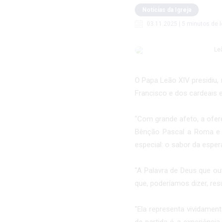
Notícias da Igreja
03.11.2025 | 5 minutos de l
O Papa Leão XIV presidiu,
Francisco e dos cardeais
"Com grande afeto, a ofer
Bênção Pascal a Roma e 
especial: o sabor da espera
"A Palavra de Deus que ou
que, poderíamos dizer, res
"Ela representa vividamen