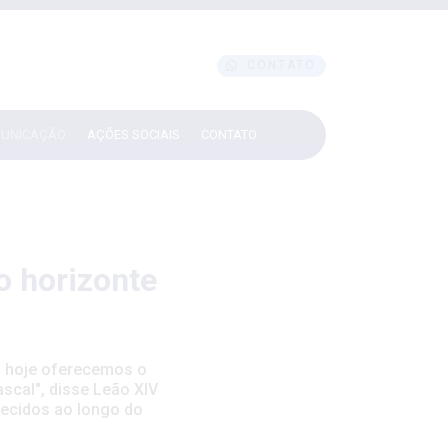
CONTATO
UNICAÇÃO
AÇÕES SOCIAIS
CONTATO
o horizonte
m hoje oferecemos o
scal", disse Leão XIV
lecidos ao longo do