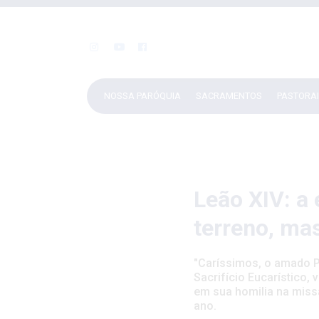
NOSSA PARÓQUIA
SACRAMENTOS
PASTORA
Leão XIV: a 
terreno, ma
"Caríssimos, o amado P
Sacrifício Eucarístico,
em sua homilia na miss
ano.