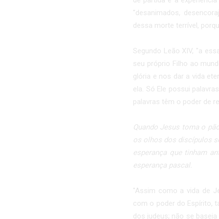
de partida é a experiênci
"desanimados, desencora
dessa morte terrível, porq
Segundo Leão XIV, "a essa
seu próprio Filho ao mundo
glória e nos dar a vida et
ela. Só Ele possui palavr
palavras têm o poder de r
Quando Jesus toma o pão 
os olhos dos discípulos s
esperança que tinham an
esperança pascal.
"Assim como a vida de J
com o poder do Espírito,
dos judeus; não se baseia 