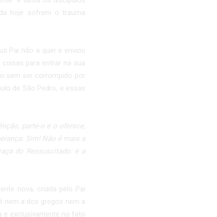
nte" e deixa os discípulos
nda hoje sofrem o trauma
us Pai não a quer e enviou
s coisas para entrar na sua
e si sem ser corrompido por
mulo de São Pedro, e essas
ção, parte-o e o oferece,
perança. Sim! Não é mais a
aça do Ressuscitado: é a
te nova, criada pelo Pai
 é nem a dos gregos nem a
ca e exclusivamente no fato