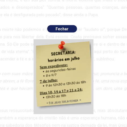
a da morte, e em sua pior forma: a morte violenta que mata o inoce
jados e desesperados". "Quantas pessoas, quantas crianças, ai
ue ela é desfigurada pelo pecado", disse ainda o Papa.
Fechar
 morte não podemos e não devemos dizer "laudato si'", porque De
 para nos libertar dela. Está escrito: Cristo precisava sofrer essa
erna. Só Ele pode suportar esta morte corrupta sobre si e dentro d
as de vida eterna". "Confessamos isso com tremor aqui perto do tú
eacender a fé e a esperança em nossos corações", sublinhou.
com suas mãos que tinham sido pregadas na cruz, pronuncia a bên
e abrem, a fé floresce em seus corações e, com a fé, uma nova es
tes e que haviam perdido. É uma nova realidade, um dom, uma gr
esus ressuscitado não é mais a mesma de antes, mas absolutamen
 também a esperança do cristão não é uma esperança humana, não
na sabedoria dos filósofos nem na justiça derivada da lei, mas úni