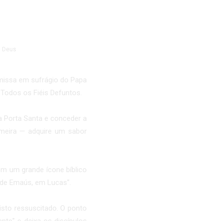
 missa em sufrágio do Papa
 Todos os Fiéis Defuntos.
a Porta Santa e conceder a
meira — adquire um sabor
om um grande ícone bíblico
s de Emaús, em Lucas".
isto ressuscitado. O ponto