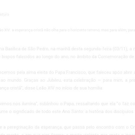
eitura
 na Basílica de São Pedro, na manhã desta segunda-feira (03/11), a
 e bispos falecidos ao longo do ano, no âmbito da Comemoração de
ecemos pela alma eleita do Papa Francisco, que faleceu após abrir 
ao mundo. Graças ao Jubileu, esta celebração — para mim, a pri
nça cristã", disse Leão XIV no início de sua homilia.
vimos nos ilumina", sublinhou o Papa, ressaltando que ela "o faz c
ume o significado de todo este Ano Santo: a história dos discípulo
te a peregrinação da esperança, que passa pelo encontro com o Cr