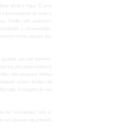
disse ainda o Papa. "É uma
a e profundidade de onde o
hou. "Então, sim, podemos
ucificado e ressuscitado,
istecemos como aqueles que
s quando um ser humano,
a ou, pior, pela violência
 Mas não estamos tristes
impedir nosso Senhor de
igurado, à imagem de seu
 de "necrópoles", isto é,
onde se repousa, aguardando