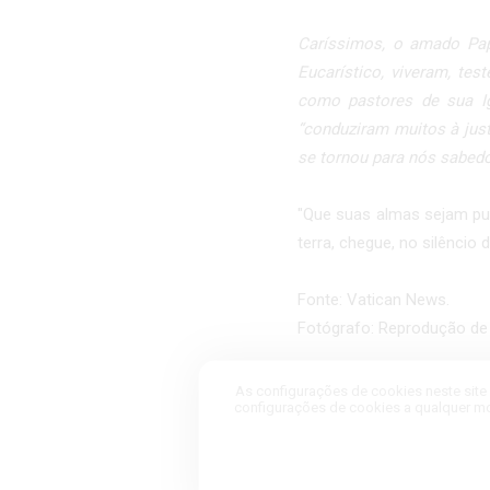
Caríssimos, o amado Pap
Eucarístico, viveram, t
como pastores de sua Ig
“conduziram muitos à jus
se tornou para nós sabedor
"Que suas almas sejam pur
terra, chegue, no silêncio
Fonte: Vatican News.
Fotógrafo: Reprodução de
As configurações de cookies neste site 
configurações de cookies a qualquer m