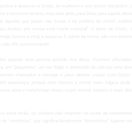
uscitou e apareceu a Simão, às mulheres e aos outros discípulos", 
ra o horizonte terreno, mas para além, para Deus, para aquela altur
nar aqueles que jazem nas trevas e na sombra da morte", sublin
meu Senhor, por nossa irmã morte corporal”. O amor de Cristo, cr
inimiga, tornou-a irmã, a suavizou. E diante da morte, não nos entr
 Leão XIV, acrescentando:
istes quando uma pessoa querida nos deixa. Ficamos chocado
, um “pequenino”, um ser frágil, é arrancado da vida por uma doenç
somos chamados a carregar o peso dessas cruzes com Cristo.
êm esperança, porque nem mesmo a morte mais trágica pode 
nossa alma e transformar nosso corpo mortal, mesmo o mais desf
por essa razão, os cristãos não chamam os locais de sepultamento
de "cemitérios", que significa literalmente "dormitórios", lugares 